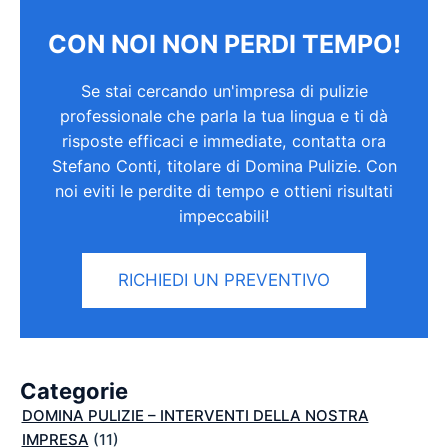
CON NOI NON PERDI TEMPO!
Se stai cercando un'impresa di pulizie
professionale che parla la tua lingua e ti dà
risposte efficaci e immediate, contatta ora
Stefano Conti, titolare di Domina Pulizie. Con
noi eviti le perdite di tempo e ottieni risultati
impeccabili!
RICHIEDI UN PREVENTIVO
Categorie
DOMINA PULIZIE – INTERVENTI DELLA NOSTRA
IMPRESA
(11)