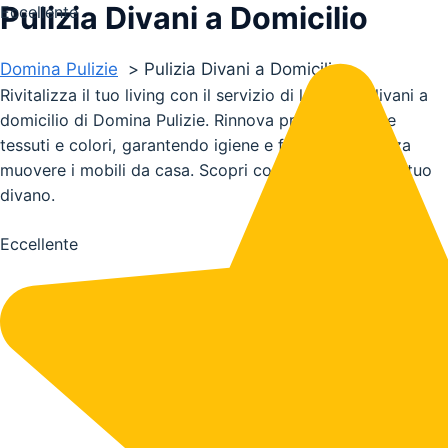
Pulizia Divani a Domicilio
Vai
Eccellente
al
contenuto
Domina Pulizie
Pulizia Divani a Domicilio
Rivitalizza il tuo living con il servizio di lavaggio divani a
domicilio di Domina Pulizie. Rinnova profondamente
tessuti e colori, garantendo igiene e freschezza senza
muovere i mobili da casa. Scopri come trasformare il tuo
divano.
Eccellente