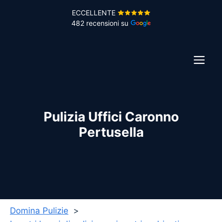
Vai
ECCELLENTE
al
482 recensioni su
contenuto
ME
Pulizia Uffici Caronno
Pertusella
Domina Pulizie