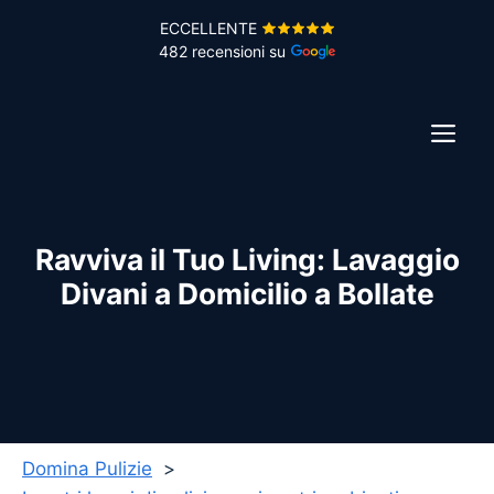
Vai
ECCELLENTE
al
482 recensioni su
contenuto
ME
Ravviva il Tuo Living: Lavaggio
Divani a Domicilio a Bollate
Domina Pulizie