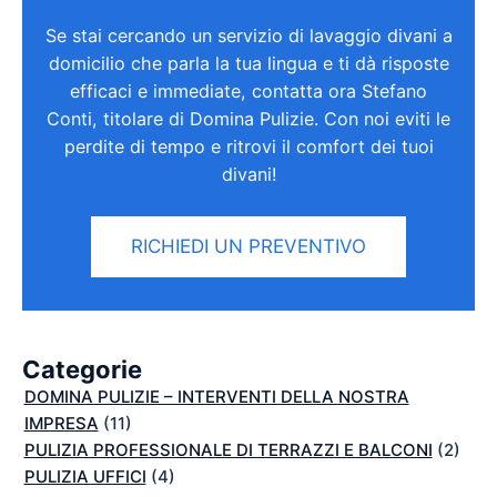
Se stai cercando un servizio di lavaggio divani a
domicilio che parla la tua lingua e ti dà risposte
efficaci e immediate, contatta ora Stefano
Conti, titolare di Domina Pulizie. Con noi eviti le
perdite di tempo e ritrovi il comfort dei tuoi
divani!
RICHIEDI UN PREVENTIVO
Categorie
DOMINA PULIZIE – INTERVENTI DELLA NOSTRA
IMPRESA
(11)
PULIZIA PROFESSIONALE DI TERRAZZI E BALCONI
(2)
PULIZIA UFFICI
(4)