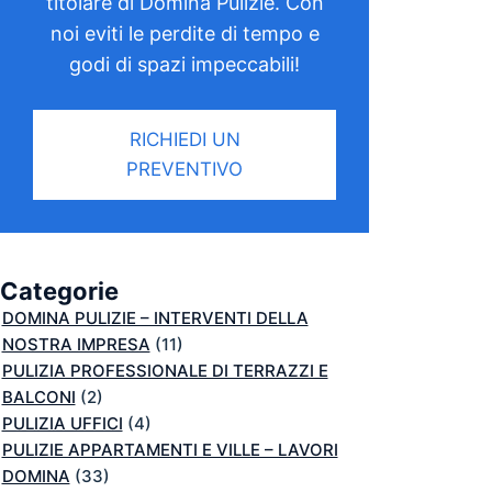
titolare di Domina Pulizie. Con
noi eviti le perdite di tempo e
godi di spazi impeccabili!
RICHIEDI UN
PREVENTIVO
Categorie
DOMINA PULIZIE – INTERVENTI DELLA
NOSTRA IMPRESA
(11)
PULIZIA PROFESSIONALE DI TERRAZZI E
BALCONI
(2)
PULIZIA UFFICI
(4)
PULIZIE APPARTAMENTI E VILLE – LAVORI
DOMINA
(33)