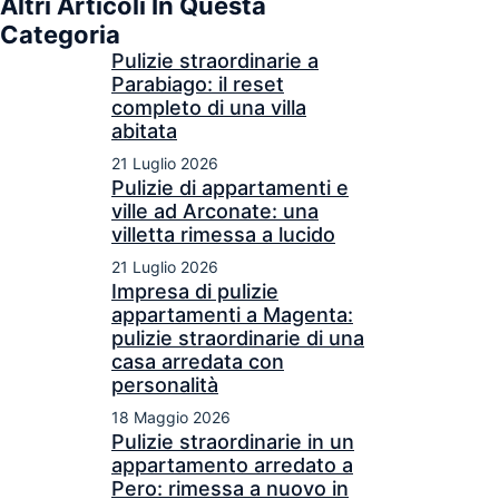
Altri Articoli In Questa
Categoria
Pulizie straordinarie a
Parabiago: il reset
completo di una villa
abitata
21 Luglio 2026
Pulizie di appartamenti e
ville ad Arconate: una
villetta rimessa a lucido
21 Luglio 2026
Impresa di pulizie
appartamenti a Magenta:
pulizie straordinarie di una
casa arredata con
personalità
18 Maggio 2026
Pulizie straordinarie in un
appartamento arredato a
Pero: rimessa a nuovo in