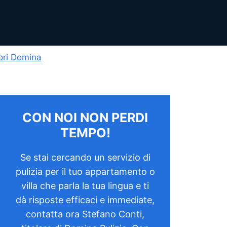
vori Domina
CON NOI NON PERDI
TEMPO!
Se stai cercando un servizio di
pulizia per il tuo appartamento o
villa che parla la tua lingua e ti
dà risposte efficaci e immediate,
contatta ora Stefano Conti,