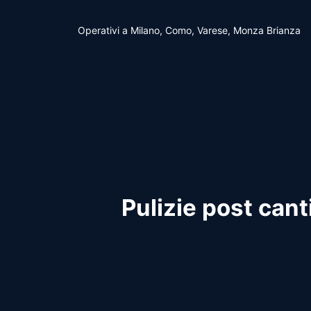
Vai
al
Operativi a Milano, Como, Varese, Monza Brianza
contenuto
Pulizie post can