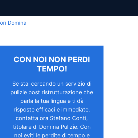
vori Domina
CON NOI NON PERDI
TEMPO!
Se stai cercando un servizio di
pulizie post ristrutturazione che
parla la tua lingua e ti dà
risposte efficaci e immediate,
contatta ora Stefano Conti,
titolare di Domina Pulizie. Con
noi eviti le perdite di tempo e