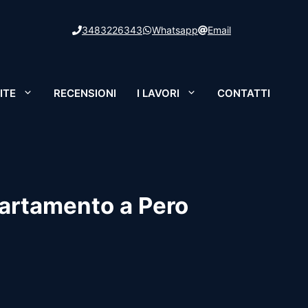
3483226343
Whatsapp
Email
ITE
RECENSIONI
I LAVORI
CONTATTI
partamento a Pero